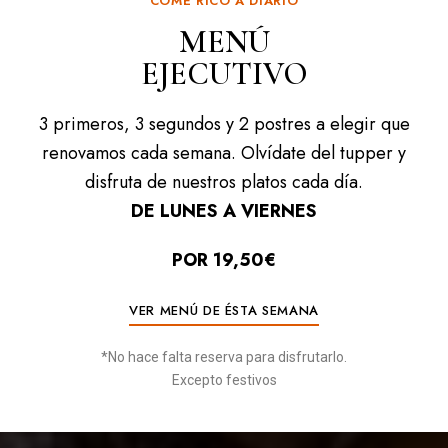
UN NUEVO CONCEPTO
COME RICO A DIARIO
MENÚ
En el corazón de
EJECUTIVO
Salamanca
3 primeros, 3 segundos y 2 postres a elegir que
Tradición, Vanguardia, Sabor, Cuidado de los
renovamos cada semana. Olvídate del tupper y
detalles, Producto
disfruta de nuestros platos cada día.
DE LUNES A VIERNES
DESCUBRE LA CARTA
POR 19,50€
VER MENÚ DE ÉSTA SEMANA
RESERVAR
*No hace falta reserva para disfrutarlo.
Excepto festivos